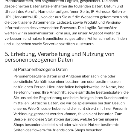
Protokolldateien, den sogenannten Logfiles, gespeichert. Die dabei
gespeicherten Datensätze enthalten die folgenden Daten: Datum und
Uhrzeit des Abrufs, Name der aufgerufenen Seite, IP-Adresse, Referrer-
URL (Herkunfts-URL, von der aus Sie auf die Webseiten gekommen sind),
die übertragene Datenmenge, Ladezeit, sowie Produkt und Versions-
Informationen des verwendeten Browsers. Die Logfile-Datensätze
werten wir in anonymisierter Form aus, um unser Angebot weiter zu
verbessern und nutzerfreundlicher zu gestalten, Fehler schnell zu finden
und zu beheben sowie Serverkapazitäten zu steuern.
5. Erhebung, Verarbeitung und Nutzung von
personenbezogenen Daten
a) Personenbezogene Daten
Personenbezogene Daten sind Angaben über sachliche oder
persönliche Verhältnisse einer bestimmten oder bestimmbaren
natürlichen Person. Hierunter fallen beispielsweise Ihr Name, Ihre
Telefonnummer, Ihre Anschrift, sowie sämtliche Bestandsdaten, die
Sie uns bei der Registrierung und beim Anlegen Ihres Kundenkontos
mitteilen. Statische Daten, die wir beispielsweise bei dem Besuch
unseres Web-Shops erheben und die nicht direkt mit Ihrer Person in
Verbindung gebracht werden können, fallen nicht herunter. Zum
Beispiel sind diese Statistiken darüber, welche Seiten unseres
Shops besonders beliebt sind oder wie viele Nutzer bestimmte
Seiten des flowers-for-friends.com-Shops besuchen.