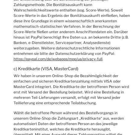
Zahlungsmethode. Die Bonitätsauskunft kann
Wahrscheinlichkeitswerte enthalten (sog. Score-Werte). Soweit
Score-Werte in das Ergebnis der Bonitätsauskunft einfließen, haben
diese ihre Grundlage in einem wissenschaftlich anerkannten
mathematisch-statistischen Verfahren. In der Berechnung der
Score-Werte fließen unter anderem Anschriftendaten ein. Darüber
hinaus ist PayPal berechtigt Ihre Daten u.a. an bekannte Dritte (z.B.
Banken, e-Dienstleister, Servicepartner, Analysedienste)
weiterzugeben. Weitere datenschutzrechtliche Informationen
entnehmen sie bitte der Datenschutzerklärung von PayPal:
https://paypal.com/de/webapps/mpp/ua/privacy-full
.
c) Kreditkarte (VISA, MasterCard)
Wir haben in unserem Online-Shop die Bezahlmöglichkeit der
einfachen und sicheren Kreditkartenzahlung mittels VISA oder
MasterCard integriert. Die Kreditkarte der betroffenen Person wird
erst mit Versand der Bestellung belastet. Wird eine Bestellung in
mehreren Teil-Lieferungen versandt, erfolgt mit Versand jeder
Teillieferung eine entsprechende Teilabbuchung.
Wählt die betroffene Person während des Bestellvorgangs in
unserem Online-Shop die Zahlungsart „Kreditkarte“ aus, werden
automatisiert Daten der betroffenen Person an das jeweilige
Kreditkarteninstitut, welches die Kreditkarte herausgibt,
übermittelt. Mit einer Auswahl dieser Zahlungsoption willigt die