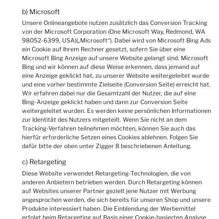
b) Microsoft
Unsere Onlineangebote nutzen zusätzlich das Conversion Tracking
von der Microsoft Corporation (One Microsoft Way, Redmond, WA
98052-6399, USA)(„Microsoft“). Dabei wird von Microsoft Bing Ads
ein Cookie auf Ihrem Rechner gesetzt, sofern Sie über eine
Microsoft Bing Anzeige auf unsere Website gelangt sind. Microsoft
Bing und wir können auf diese Weise erkennen, dass jemand auf
eine Anzeige geklickt hat, zu unserer Website weitergeleitet wurde
und eine vorher bestimmte Zielseite (Conversion Seite) erreicht hat.
Wir erfahren dabei nur die Gesamtzahl der Nutzer, die auf eine
Bing-Anzeige geklickt haben und dann zur Conversion Seite
weitergeleitet wurden. Es werden keine persönlichen Informationen
zur Identität des Nutzers mitgeteilt. Wenn Sie nicht an dem
Tracking-Verfahren teilnehmen möchten, können Sie auch das
hierfür erforderliche Setzen eines Cookies ablehnen. Folgen Sie
dafür bitte der oben unter Zigger 8 beschriebenen Anleitung.
c) Retargeting
Diese Website verwendet Retargeting-Technologien, die von
anderen Anbietern betrieben werden. Durch Retargeting können
auf Websites unserer Partner gezielt jene Nutzer mit Werbung
angesprochen werden, die sich bereits für unseren Shop und unsere
Produkte interessiert haben. Die Einblendung der Werbemittel
erfolgt beim Retargeting auf Basis einer Cookie-basierten Analyse