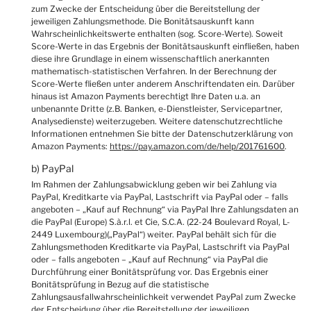
zum Zwecke der Entscheidung über die Bereitstellung der
jeweiligen Zahlungsmethode. Die Bonitätsauskunft kann
Wahrscheinlichkeitswerte enthalten (sog. Score-Werte). Soweit
Score-Werte in das Ergebnis der Bonitätsauskunft einfließen, haben
diese ihre Grundlage in einem wissenschaftlich anerkannten
mathematisch-statistischen Verfahren. In der Berechnung der
Score-Werte fließen unter anderem Anschriftendaten ein. Darüber
hinaus ist Amazon Payments berechtigt Ihre Daten u.a. an
unbenannte Dritte (z.B. Banken, e-Dienstleister, Servicepartner,
Analysedienste) weiterzugeben. Weitere datenschutzrechtliche
Informationen entnehmen Sie bitte der Datenschutzerklärung von
Amazon Payments:
https://pay.amazon.com/de/help/201761600
.
b) PayPal
Im Rahmen der Zahlungsabwicklung geben wir bei Zahlung via
PayPal, Kreditkarte via PayPal, Lastschrift via PayPal oder – falls
angeboten – „Kauf auf Rechnung“ via PayPal Ihre Zahlungsdaten an
die PayPal (Europe) S.à.r.l. et Cie, S.C.A. (22-24 Boulevard Royal, L-
2449 Luxembourg)(„PayPal“) weiter. PayPal behält sich für die
Zahlungsmethoden Kreditkarte via PayPal, Lastschrift via PayPal
oder – falls angeboten – „Kauf auf Rechnung“ via PayPal die
Durchführung einer Bonitätsprüfung vor. Das Ergebnis einer
Bonitätsprüfung in Bezug auf die statistische
Zahlungsausfallwahrscheinlichkeit verwendet PayPal zum Zwecke
der Entscheidung über die Bereitstellung der jeweiligen