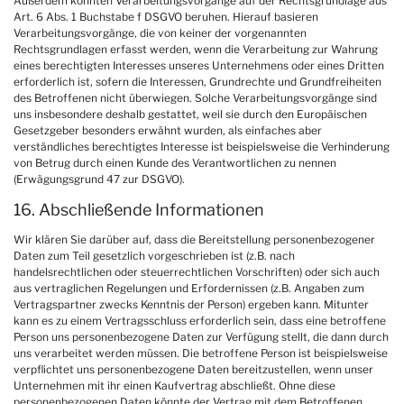
Außerdem könnten Verarbeitungsvorgänge auf der Rechtsgrundlage aus
Art. 6 Abs. 1 Buchstabe f DSGVO beruhen. Hierauf basieren
Verarbeitungsvorgänge, die von keiner der vorgenannten
Rechtsgrundlagen erfasst werden, wenn die Verarbeitung zur Wahrung
eines berechtigten Interesses unseres Unternehmens oder eines Dritten
erforderlich ist, sofern die Interessen, Grundrechte und Grundfreiheiten
des Betroffenen nicht überwiegen. Solche Verarbeitungsvorgänge sind
uns insbesondere deshalb gestattet, weil sie durch den Europäischen
Gesetzgeber besonders erwähnt wurden, als einfaches aber
verständliches berechtigtes Interesse ist beispielsweise die Verhinderung
von Betrug durch einen Kunde des Verantwortlichen zu nennen
(Erwägungsgrund 47 zur DSGVO).
16. Abschließende Informationen
Wir klären Sie darüber auf, dass die Bereitstellung personenbezogener
Daten zum Teil gesetzlich vorgeschrieben ist (z.B. nach
handelsrechtlichen oder steuerrechtlichen Vorschriften) oder sich auch
aus vertraglichen Regelungen und Erfordernissen (z.B. Angaben zum
Vertragspartner zwecks Kenntnis der Person) ergeben kann. Mitunter
kann es zu einem Vertragsschluss erforderlich sein, dass eine betroffene
Person uns personenbezogene Daten zur Verfügung stellt, die dann durch
uns verarbeitet werden müssen. Die betroffene Person ist beispielsweise
verpflichtet uns personenbezogene Daten bereitzustellen, wenn unser
Unternehmen mit ihr einen Kaufvertrag abschließt. Ohne diese
personenbezogenen Daten könnte der Vertrag mit dem Betroffenen