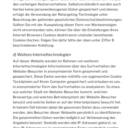
des vorherigen Nutzerverhaltens. Selbstverständlich werden auch
hierbei keine personenbezogenen Daten gespeichert und ebenso
erfolgt die Verwendung der Retargeting-Technologie unter
Beachtung der geltenden gesetzlichen Datenschutzbestimmungen.
Sollten Sie mit der Ausspielung dieser Form von Werbeanzeigen
nicht einverstanden sein, können Sie über die Einstellungen Ihres
Internet Browsers Cookies deaktivieren und/oder bestehende
Cookies löschen. Folgen Sie dafür bitte der oben unter Ziffer 8
beschriebenen Anleitung.
d) Weitere Internettechnologien
Auf dieser Website werden im Rahmen von weiteren
Internettechnologien Informationen über das Surfverhalten der
Website-Besucher in anonymisierter Form gesammelt und
gespeichert. Diese Daten werden mithilfe von sogenannten Cookie-
Textdateien auf Ihrem Computer gespeichert und erlauben es uns,
in anonymisierter Form das Surfverhalten zu analysieren. So etwa
aus welcher Stadt ein Website-Besucher kommt, welchen
Browsertyp und welches Betriebssystem der Website-Besucher
benutzt und welche Seiten er auf der Internetpräsenz besucht hat.
In keinem Fall können dabei die gewonnen Daten dazu verwendet
werden, den Besucher dieser Webseite persönlich zu identifizieren.
Die gesammelten Daten werden lediglich zur Verbesserung des
Angebots benutzt. Deshalb werden alle IP-Adressen gekürzt, so
dass IP-Adressen nur in anonymisierter Form verarbeitet werden.