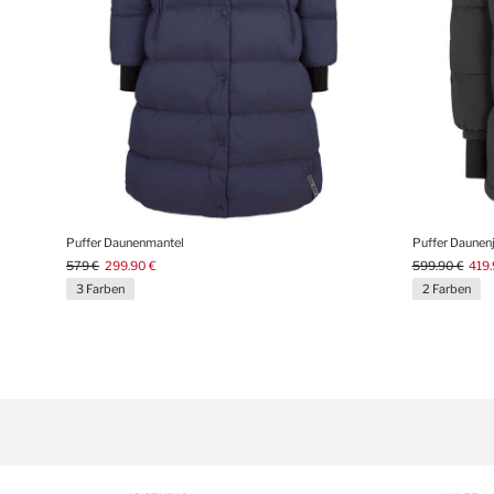
Puffer Daunenmantel
Puffer Daunen
579 €
299.90 €
599.90 €
419.
3 Farben
2 Farben