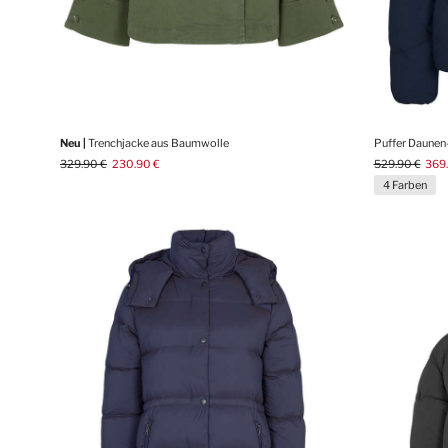
Neu |
Trenchjacke aus Baumwolle
Puffer Daunen
329.90 €
230.90 €
529.90 €
369
4 Farben