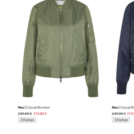
Neu |
Casual Bomber
Neu |
Casual 
249.90 €
174.90 €
249.90 €
174.
3 Farben
3 Farben