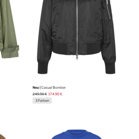
Neu |
Casual Bomber
249.90 €
174.90 €
3 Farben