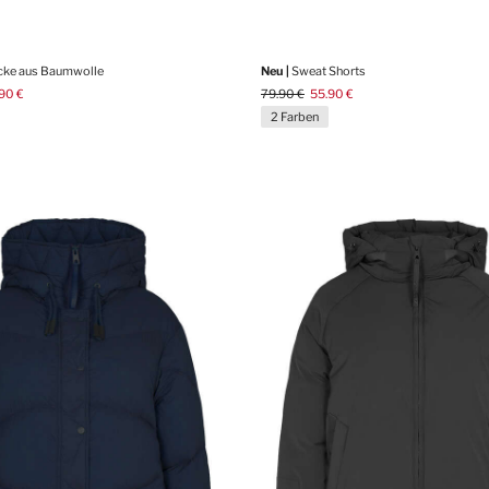
cke aus Baumwolle
Neu |
Sweat Shorts
90 €
79.90 €
55.90 €
2 Farben