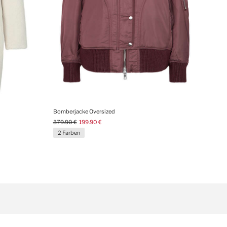
Bomberjacke Oversized
379.90 €
199.90 €
2 Farben