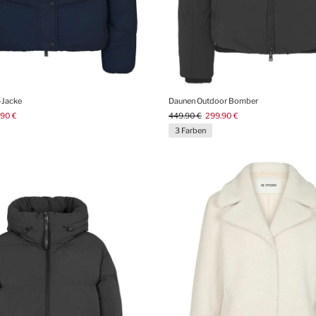
-Jacke
Daunen Outdoor Bomber
.90 €
449.90 €
299.90 €
3 Farben