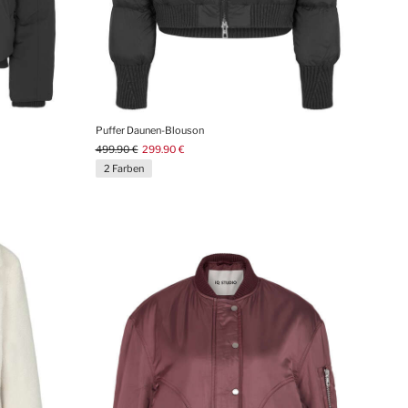
Puffer Daunen-Blouson
499.90 €
299.90 €
2 Farben