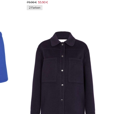
79.90 €
55.90 €
2 Farben