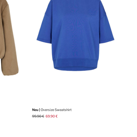
Neu |
Oversize Sweatshirt
99.90 €
69.90 €