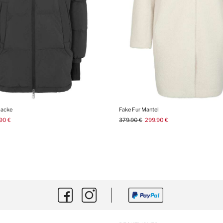
jacke
Fake Fur Mantel
90 €
379.90 €
299.90 €