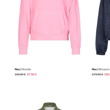
Neu |
Hoodie
Neu |
Blouson 
139.90 €
97.90 €
279.90 €
195.