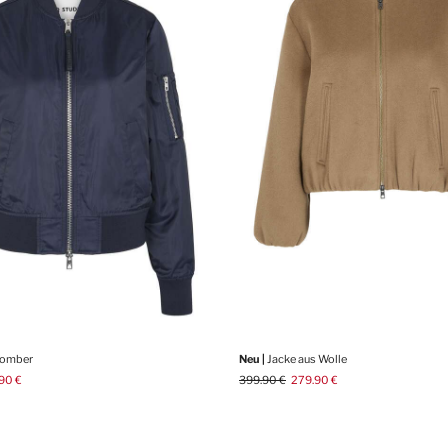
Bomber
Neu |
Jacke aus Wolle
90 €
399.90 €
279.90 €