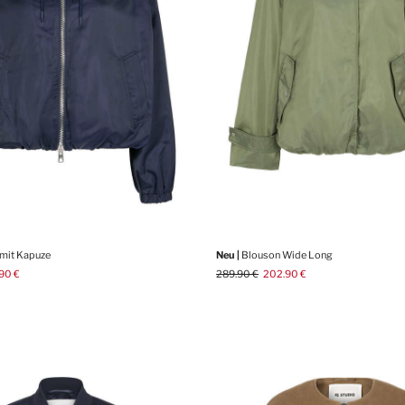
mit Kapuze
Neu |
Blouson Wide Long
90 €
289.90 €
202.90 €