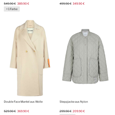
549.90 €
389.90 €
499.90 €
349.90 €
+ 1 Farbe
Double Face Mantel aus Wolle
Steppjacke aus Nylon
529.90 €
369.90 €
299.90 €
209.90 €