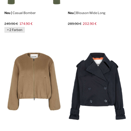
Neu |
Casual Bomber
Neu |
Blouson Wide Long
249.90 €
174.90 €
289.90 €
202.90 €
+ 2 Farben