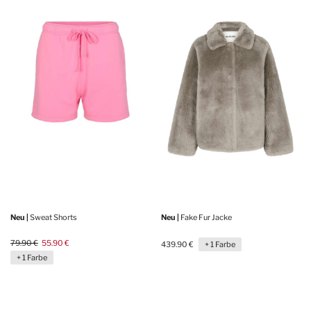
Neu |
Sweat Shorts
Neu |
Fake Fur Jacke
79.90 €
55.90 €
439.90 €
+ 1 Farbe
+ 1 Farbe