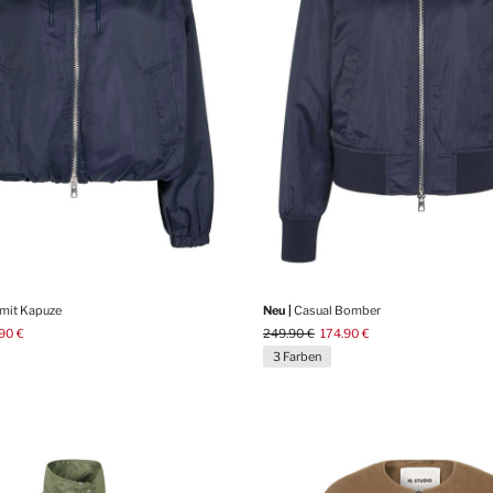
mit Kapuze
Neu |
Casual Bomber
90 €
249.90 €
174.90 €
3 Farben