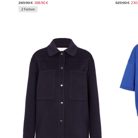
269.90 €
188.90 €
329.90 €
230
2 Farben