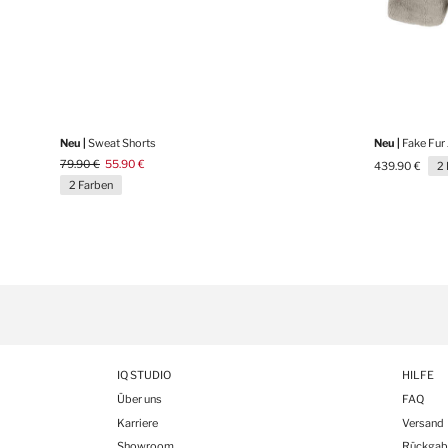
Neu |
Sweat Shorts
Neu |
Fake Fur
79.90 €
55.90 €
439.90 €
2
2 Farben
IQ STUDIO
HILFE
Über uns
FAQ
Karriere
Versand
Showroom
Rückgab