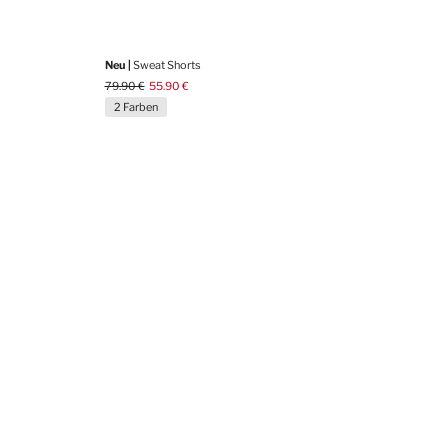
Neu |
Sweat Shorts
79.90 €
55.90 €
2 Farben