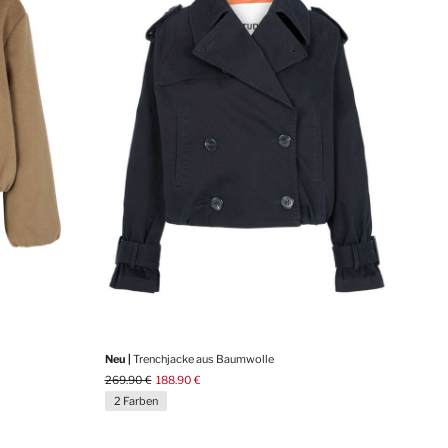
Neu |
Trenchjacke aus Baumwolle
269.90 €
188.90 €
2 Farben