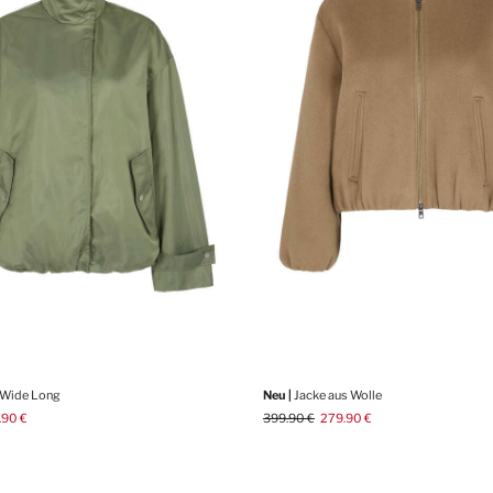
 Wide Long
Neu |
Jacke aus Wolle
.90 €
399.90 €
279.90 €