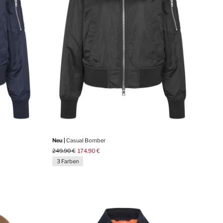
Neu |
Casual Bomber
249.90 €
174.90 €
3 Farben