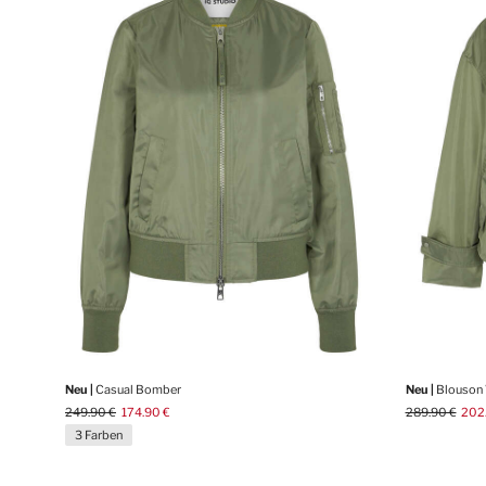
Neu |
Casual Bomber
Neu |
Blouson
249.90 €
174.90 €
289.90 €
202
3 Farben