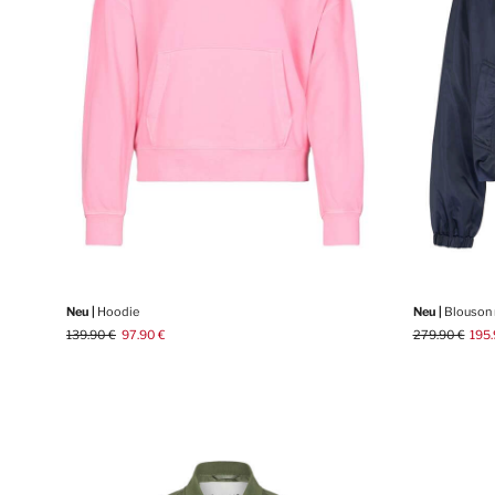
Neu |
Hoodie
Neu |
Blouson 
139.90 €
97.90 €
279.90 €
195.