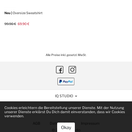
Neu |
Oversize Sweatshirt
99.90 €
69.90 €
Alle Preise inkl. gesetzl. MwSt.
IQ STUDIO
Cookies erleichtern die Bereitstellung unserer Dienste. Mit der Nutzung
HILFE
unserer Dienste erklärst Du Dich damit einverstanden, dass wir Cookies
verwenden.
AGB
Datenschutz
Impressum
Okay
© 2022 IQ Studio