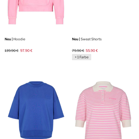
Neu |
Hoodie
Neu |
Sweat Shorts
139.90 €
97.90 €
79.90 €
55.90 €
+ 1 Farbe