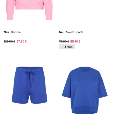
Neu |
Hoodie
Neu |
Sweat Shorts
139.90 €
97.90 €
79.90 €
55.90 €
+ 1 Farbe